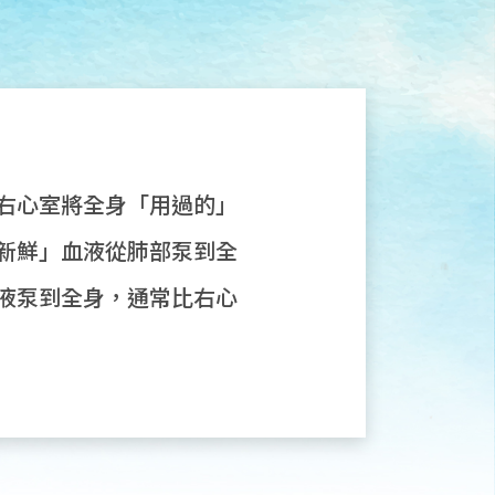
右心室將全身「用過的」
新鮮」血液從肺部泵到全
液泵到全身，通常比右心