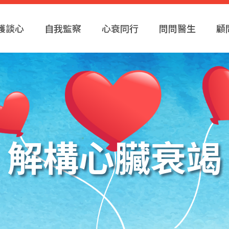
護談心
自我監察
心衰同行
問問醫生
顧
解構心臟衰竭