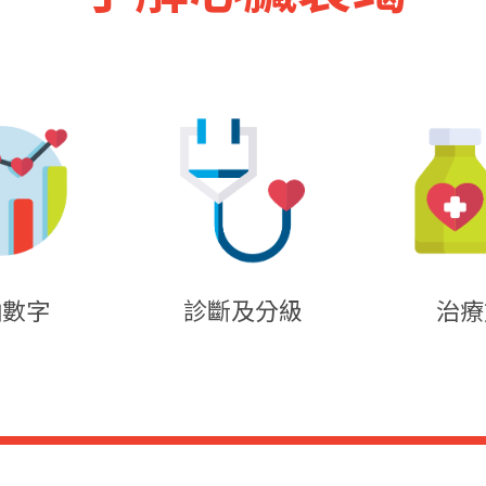
怕數字
診斷及分級
治療