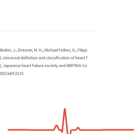
utler, J., Drazner, M. H., Michael Felker, G., Filipp
. Universal definition and classification of heart f
GY, Japanese heart Failure society and WRITING Co
1002/ejhf.2115