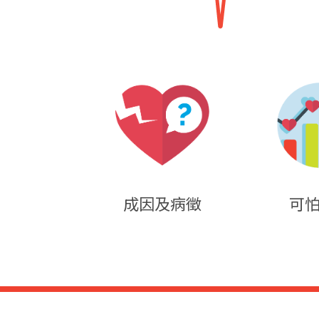
成因及病徵
可