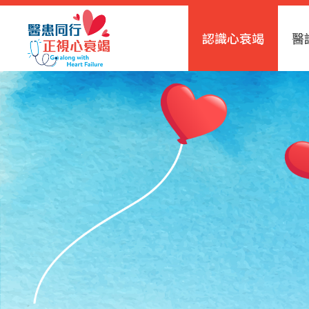
認識心衰竭
醫