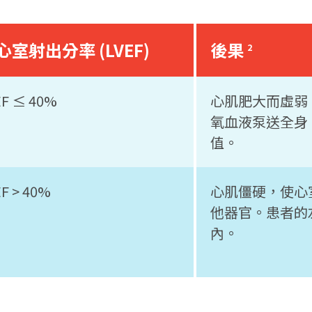
心室射出分率 (LVEF)
後果
2
EF ≤ 40%
心肌肥大而虛弱
氧血液泵送全身
值。
EF > 40%
心肌僵硬，使心
他器官。患者的
內。