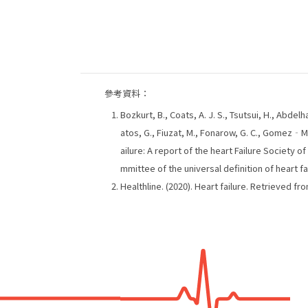
參考資料：
Bozkurt, B., Coats, A. J. S., Tsutsui, H., Abdelh
atos, G., Fiuzat, M., Fonarow, G. C., Gomez‐Mes
ailure: A report of the heart Failure Society
mmittee of the universal definition of heart fa
Healthline. (2020). Heart failure. Retrieved f