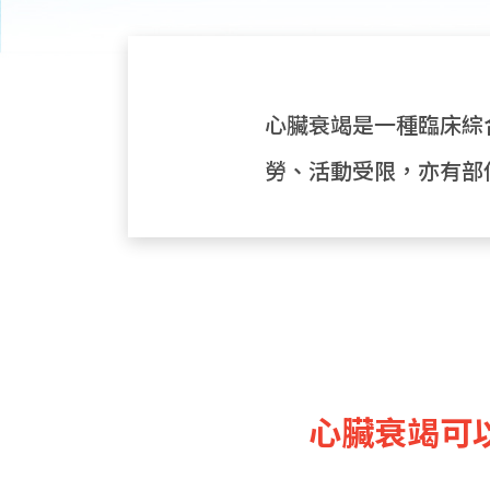
心臟衰竭是一種臨床綜
勞、活動受限，亦有部
心臟衰竭可