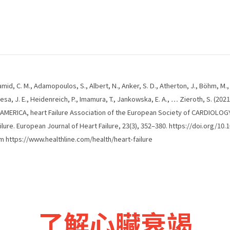
amid, C. M., Adamopoulos, S., Albert, N., Anker, S. D., Atherton, J., Böhm, M., B
a, J. E., Heidenreich, P., Imamura, T., Jankowska, E. A., … Zieroth, S. (2021)
 of AMERICA, heart Failure Association of the European Society of CARDIOLO
ilure. European Journal of Heart Failure, 23(3), 352–380. https://doi.org/10.
rom https://www.healthline.com/health/heart-failure
了解心臟衰竭