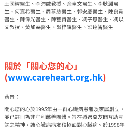
王國耀醫生、李沛威教授、余卓文醫生、李耿淵醫
生、何嘉希醫生、周慕慈醫生、郭安慶醫生、陳良貴
醫生、陳偉光醫生、陳藝賢醫生、馮子恩醫生、馮以
文教授、黃加霖醫生、翁梓銳醫生、梁達智醫生
關於「關心您的心」
(
www.careheart.org.hk
)
背景：
關心您的心於1995年由一群心臟病患者及家屬創立，
並已註冊為非牟利慈善團體。旨在透過會友間互助互
勉之精神，讓心臟病病友積極面對心臟病。於1998年