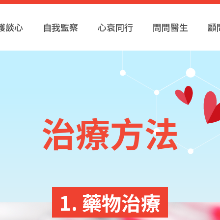
護談心
自我監察
心衰同行
問問醫生
顧
治療方法
1. 藥物治療