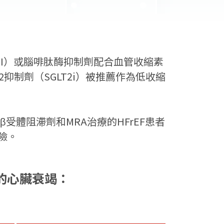
EI）或腦啡肽酶抑制劑配合血管收縮素
2抑制劑（SGLT2i）被推薦作為低收縮
受體阻滯劑和MRA治療的HFrEF患者
險。
的心臟衰竭：