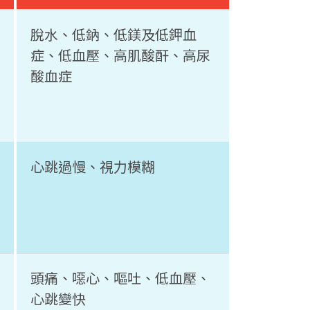
脫水、低鈉、低鎂及低鉀血
症、低血壓、高肌酸酐、高尿
酸血症
心跳過慢、視力模糊
頭痛、噁心、嘔吐、低血壓、
心跳變快