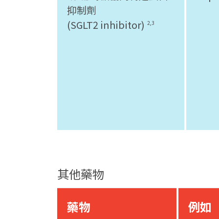
抑制劑
(SGLT2 inhibitor)
2,3
其他藥物
藥物
例如