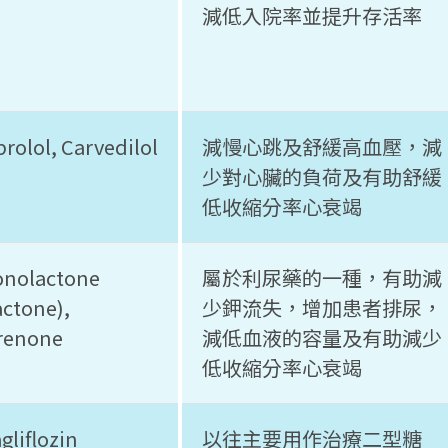
減低入院率並提升存活率
rolol, Carvedilol
減慢心跳及舒緩高血壓，減
少對心臟的負荷及有助舒緩
低收縮分率心衰竭
onolactone
屬於利尿藥的一種，有助減
actone),
少鉀流失，增加患者排尿，
renone
減低血液的容量及有助減少
低收縮分率心衰竭
gliflozin
以往主要用作治療二型糖