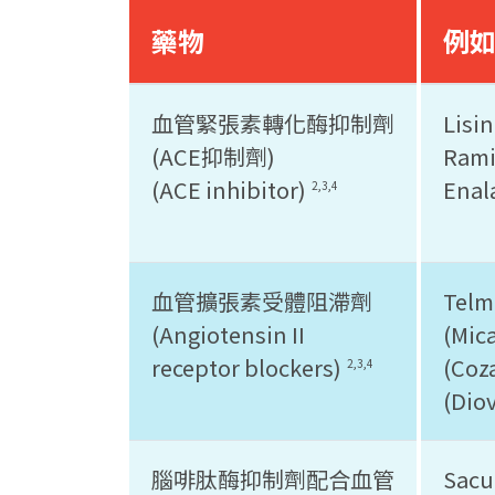
藥物
例
血管緊張素轉化酶抑制劑
Lisin
(ACE抑制劑)
Ramip
(ACE inhibitor)
Enal
2,3,4
血管擴張素受體阻滯劑
Telm
(Angiotensin II
(Mica
receptor blockers)
(Coza
2,3,4
(Dio
腦啡肽酶抑制劑配合血管
Sacub