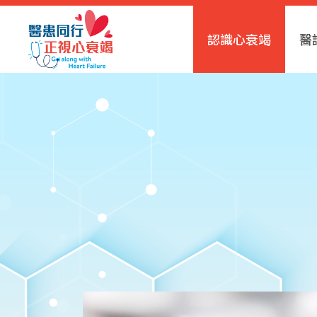
認識心衰竭
醫