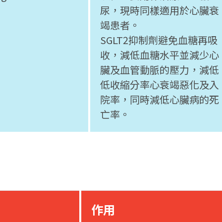
尿，現時同樣適用於心臟衰
竭患者。
SGLT2抑制劑避免血糖再吸
收，減低血糖水平並減少心
臟及血管動脈的壓力，減低
低收縮分率心衰竭惡化及入
院率，同時減低心臟病的死
亡率。
作用