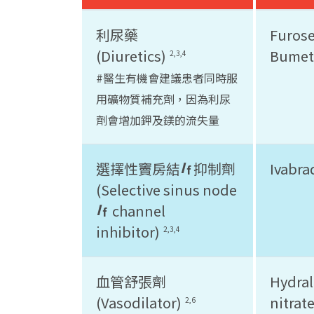
利尿藥
Furose
(Diuretics)
Bumet
2,3,4
#醫生有機會建議患者同時服
用礦物質補充劑，因為利尿
劑會增加鉀及鎂的流失量
I
選擇性竇房結
抑制劑
Ivabra
f
(Selective sinus node
I
channel
f
inhibitor)
2,3,4
血管舒張劑
Hydral
(Vasodilator)
nitrat
2,6