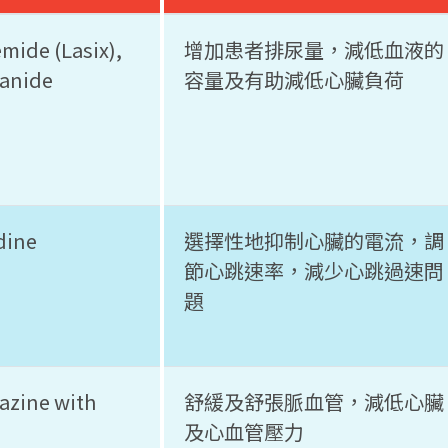
mide (Lasix),
增加患者排尿量，減低血液的
anide
容量及有助減低心臟負荷
dine
選擇性地抑制心臟的電流，調
節心跳速率，減少心跳過速問
題
azine with
舒緩及舒張脈血管，減低心臟
e
及心血管壓力