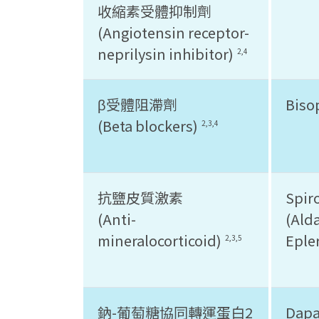
收縮素受體抑制劑
(Angiotensin receptor-
neprilysin inhibitor)
2,4
β受體阻滯劑
Bisop
(Beta blockers)
2,3,4
抗鹽皮質激素
Spir
(Anti-
(Ald
mineralocorticoid)
Eple
2,3,5
鈉-葡萄糖協同轉運蛋白2
Dapa