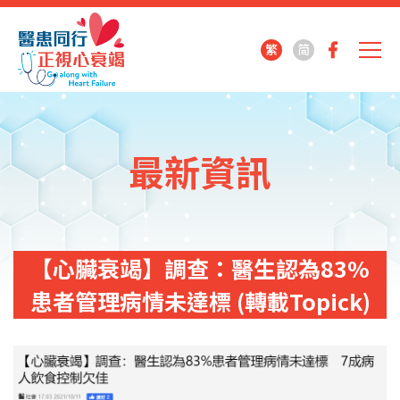
繁
简
最新資訊
【心臟衰竭】調查：醫生認為83%
患者管理病情未達標 (轉載Topick)