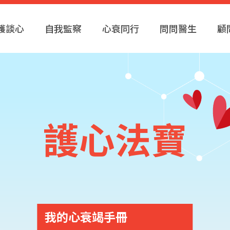
護談心
自我監察
心衰同行
問問醫生
顧
護心法寶
我的心衰竭手冊