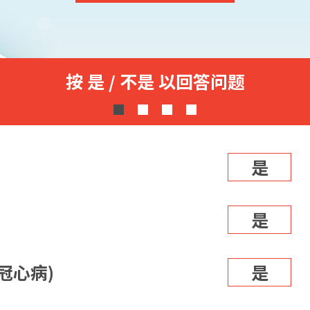
按 是 / 不是 以回答问题
是
是
冠心病)
是