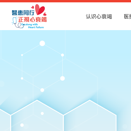
认识心衰竭
医