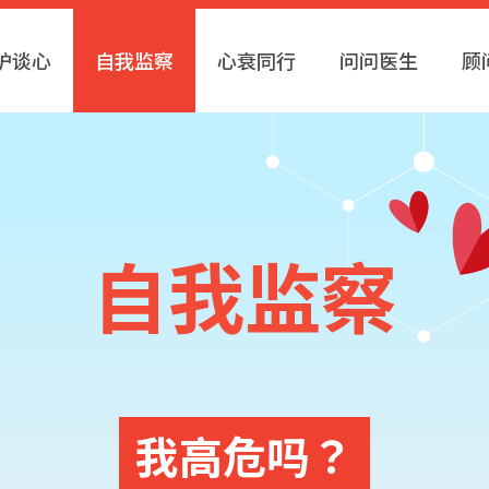
护谈心
自我监察
心衰同行
问问医生
顾
自我监察
我高危吗？