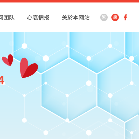
问团队
心衰情报
关於本网站
繁
简
4