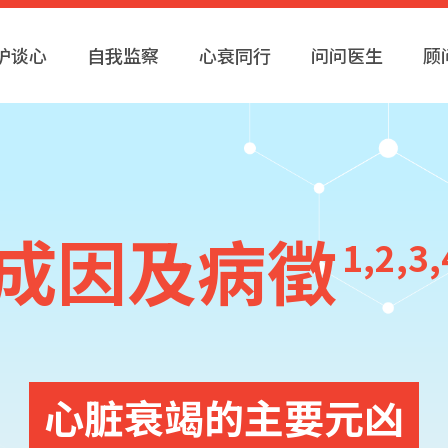
护谈心
自我监察
心衰同行
问问医生
顾
成因及病徵
1,2,3,
心脏衰竭的主要元凶