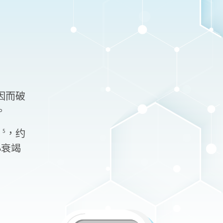
因而破
。
，约
5
心衰竭