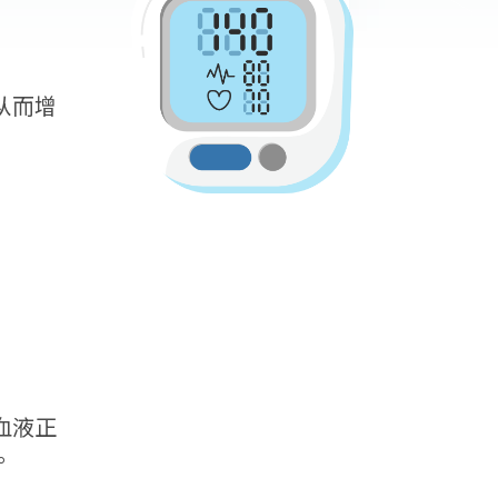
从而增
血液正
。