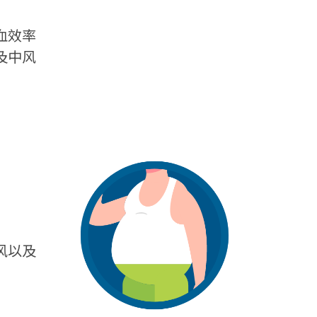
血效率
及中风
风以及