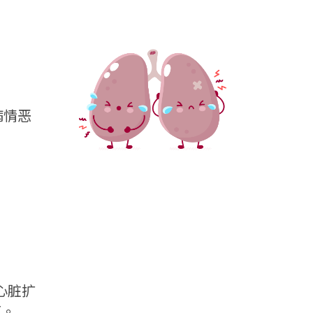
病情恶
心脏扩
。
7