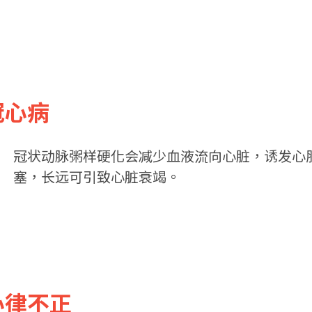
 冠心病
冠状动脉粥样硬化会减少血液流向心脏，诱发心
塞，长远可引致心脏衰竭。
 心律不正