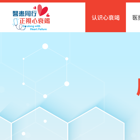
认识心衰竭
医