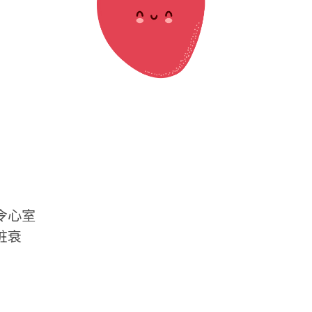
令心室
脏衰