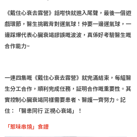
《戴住心衰去露營》
話咁快就進入尾聲，最後一個遊
戲環節，醫生挑戰背對運氣球！仲要一邊運氣球，一
邊踩爆代表心臟衰竭謬誤嘅波波，真係好考驗醫生嘅
合作能力~
一連四集嘅
《戴住心衰去露營》
就完滿結束，每組醫
生分工合作，順利完成任務，証明合作嘅重要性。其
實控制心臟衰竭同樣需要患者、醫護一齊努力。記
住：
「醫患同行 正視心衰竭」
！
「惹味串燒
」
食譜