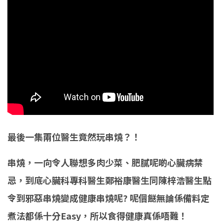
最後一集兩位醫生竟然玩串燒？！
串燒，一向令人聯想多肉少菜、肥膩呢啲心臟病禁
忌，到底心臟科專科醫生
鄭裕康醫生
同
陳梓浩醫生
點
令到邪惡串燒變成健康串燒呢? 呢個餸無論係備料定
煮法都係十分Easy，所以食得健康真係唔難！