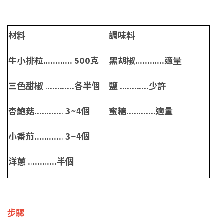
材料
調味料
牛小排粒............ 500克
黑胡椒............適量
三色甜椒 ............各半個
鹽 ............少許
杏鮑菇............ 3~4個
蜜糖............適量
小番茄............ 3~4個
洋蔥 ............半個
步驟