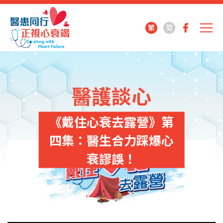
繁
简
醫護談心
《戴住心衰去露營》第
四集：醫生合力踩爆心
衰謬誤！