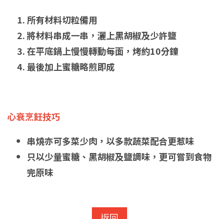
所有材料切粒備用
將材料串成一串，灑上黑胡椒及少許鹽
在平底鍋上慢慢轉動每面，烤約10分鐘
最後加上蜜糖略煎即成
心衰烹飪技巧
串燒亦可多菜少肉，以多款蔬菜配合更惹味
只以少量蜜糖、黑胡椒及鹽調味，更可嘗到食物
完原味
返回