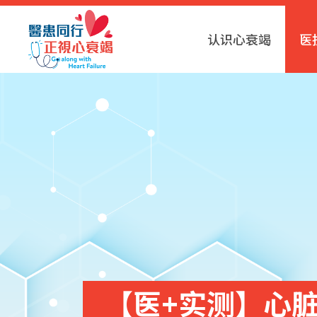
认识心衰竭
医
【医+实测】心