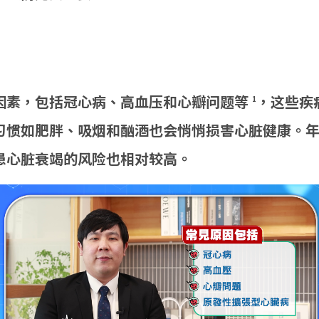
因素，包括冠心病、高血压和心瓣问题等
，这些疾
1
习惯如肥胖、吸烟和酗酒也会悄悄损害心脏健康。
患心脏衰竭的风险也相对较高。