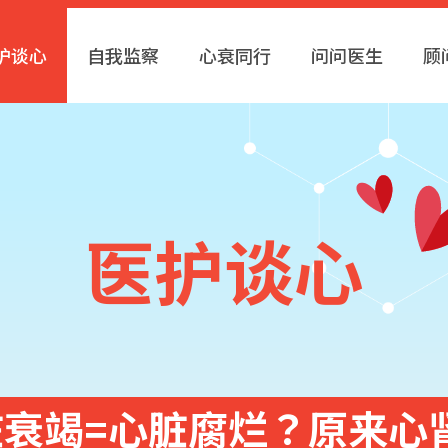
护谈心
自我监察
心衰同行
问问医生
顾
医护谈心
脏衰竭=心脏腐烂？原来心